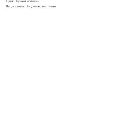
Цвет: Чёрный матовый
Вид изделия: Подсветка лестницы
ERROR:Not found category