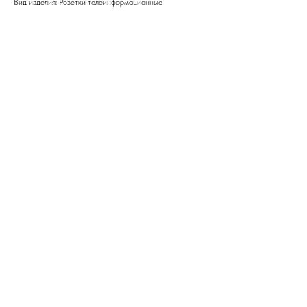
Вид изделия: Розетки телеинформационные
ERROR:Not found category